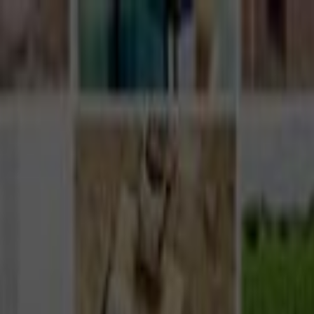
Giriş Yap
Kayıt Ol
Usta Ol - İş Fırsatları