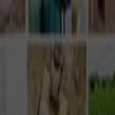
Giriş Yap
Kayıt Ol
Usta Ol - İş Fırsatları