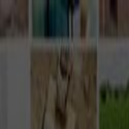
Giriş Yap
Kayıt Ol
Usta Ol - İş Fırsatları