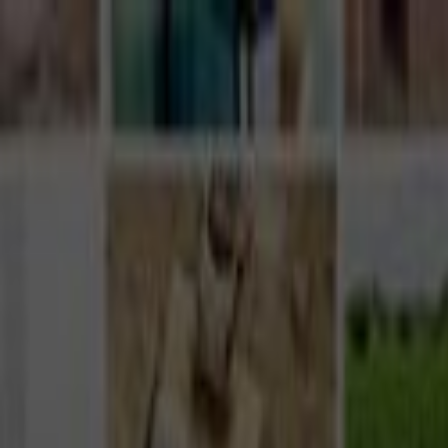
Giriş Yap
Kayıt Ol
Usta Ol - İş Fırsatları