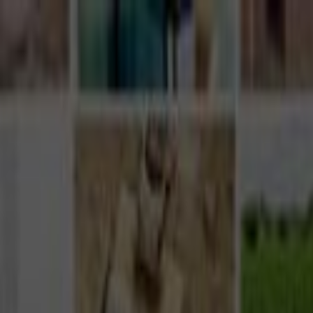
Giriş Yap
Kayıt Ol
Usta Ol - İş Fırsatları