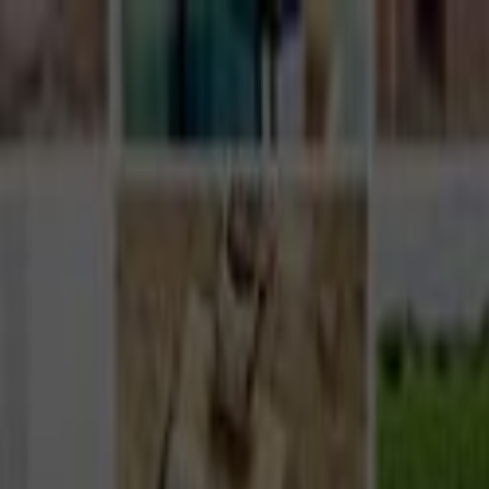
Giriş Yap
Kayıt Ol
Usta Ol - İş Fırsatları