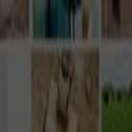
Giriş Yap
Kayıt Ol
Usta Ol - İş Fırsatları