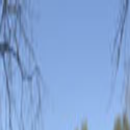
Giriş Yap
Kayıt Ol
Usta Ol - İş Fırsatları