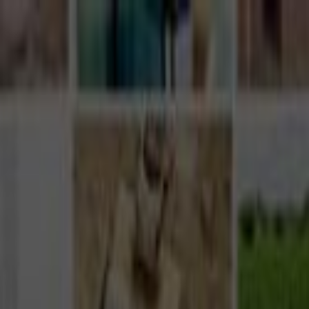
Giriş Yap
Kayıt Ol
Usta Ol - İş Fırsatları