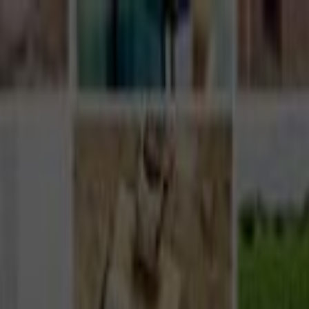
Giriş Yap
Kayıt Ol
Usta Ol - İş Fırsatları