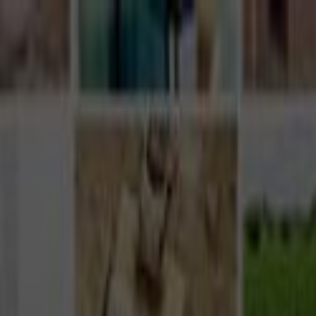
Giriş Yap
Kayıt Ol
Usta Ol - İş Fırsatları