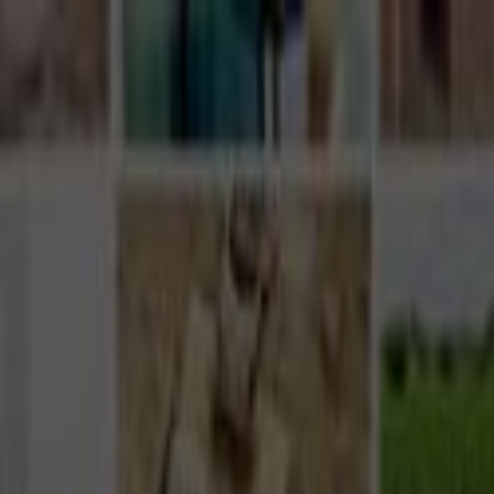
Giriş Yap
Kayıt Ol
Usta Ol - İş Fırsatları