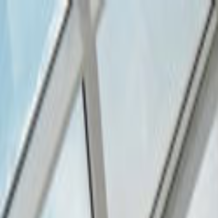
Giriş Yap
Kayıt Ol
Usta Ol - İş Fırsatları