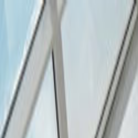
Giriş Yap
Kayıt Ol
Usta Ol - İş Fırsatları