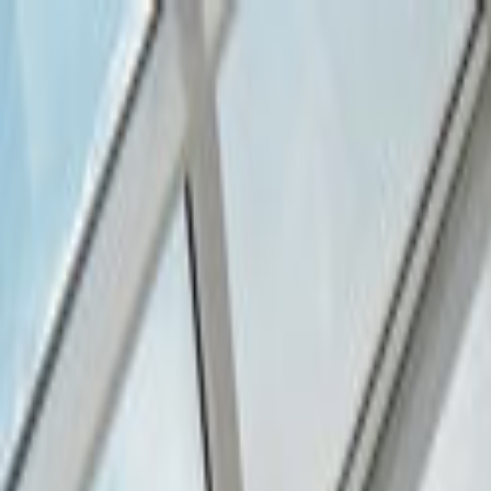
Giriş Yap
Kayıt Ol
Usta Ol - İş Fırsatları