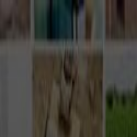
Giriş Yap
Kayıt Ol
Usta Ol - İş Fırsatları