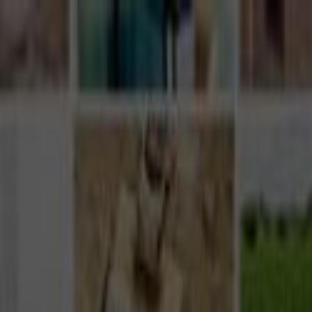
Giriş Yap
Kayıt Ol
Usta Ol - İş Fırsatları