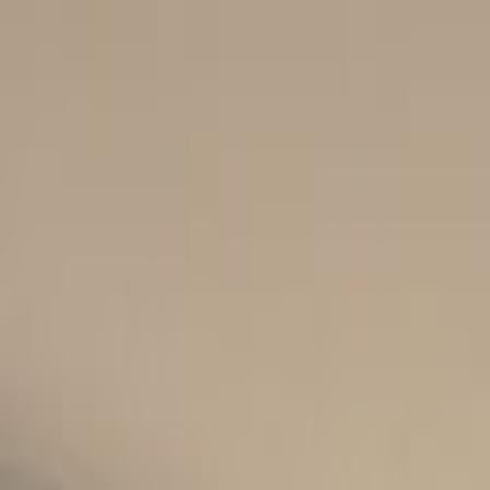
Giriş Yap
Kayıt Ol
Usta Ol - İş Fırsatları