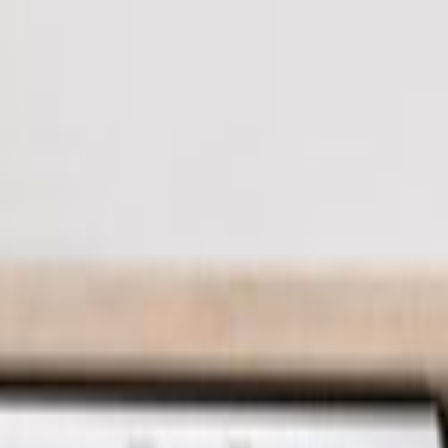
Giriş Yap
Kayıt Ol
Usta Ol - İş Fırsatları