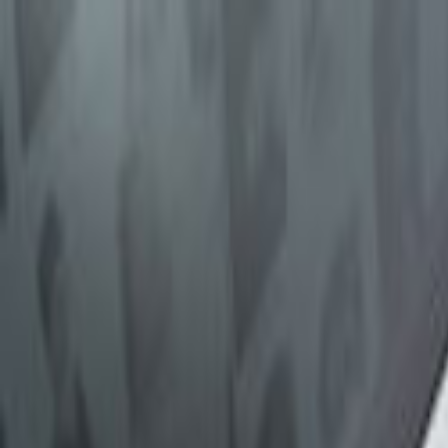
Giriş Yap
Kayıt Ol
Usta Ol - İş Fırsatları