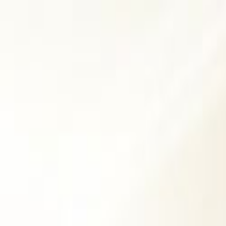
Giriş Yap
Kayıt Ol
Usta Ol - İş Fırsatları