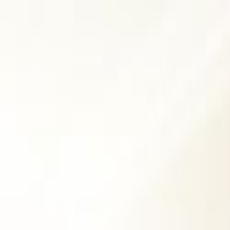
Giriş Yap
Kayıt Ol
Usta Ol - İş Fırsatları