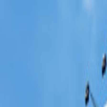
Giriş Yap
Kayıt Ol
Usta Ol - İş Fırsatları