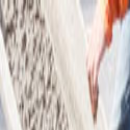
Giriş Yap
Kayıt Ol
Usta Ol - İş Fırsatları