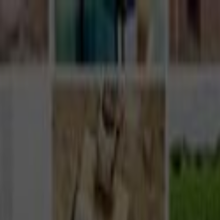
Giriş Yap
Kayıt Ol
Usta Ol - İş Fırsatları