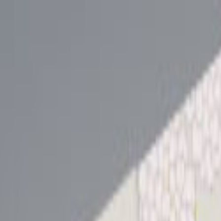
Giriş Yap
Kayıt Ol
Usta Ol - İş Fırsatları