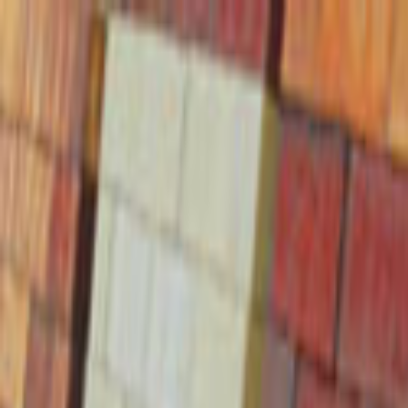
Giriş Yap
Kayıt Ol
Usta Ol - İş Fırsatları