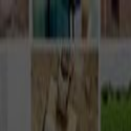
Giriş Yap
Kayıt Ol
Usta Ol - İş Fırsatları