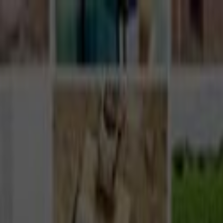
Giriş Yap
Kayıt Ol
Usta Ol - İş Fırsatları