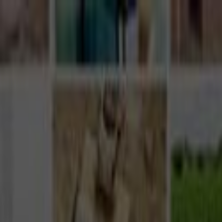
Giriş Yap
Kayıt Ol
Usta Ol - İş Fırsatları