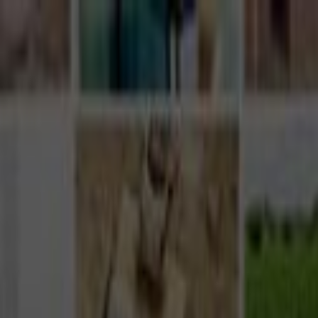
Giriş Yap
Kayıt Ol
Usta Ol - İş Fırsatları