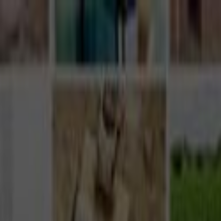
Giriş Yap
Kayıt Ol
Usta Ol - İş Fırsatları