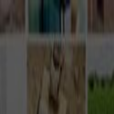
Giriş Yap
Kayıt Ol
Usta Ol - İş Fırsatları