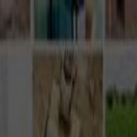
Giriş Yap
Kayıt Ol
Usta Ol - İş Fırsatları