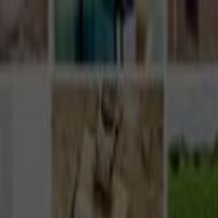
Giriş Yap
Kayıt Ol
Usta Ol - İş Fırsatları