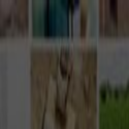
Giriş Yap
Kayıt Ol
Usta Ol - İş Fırsatları