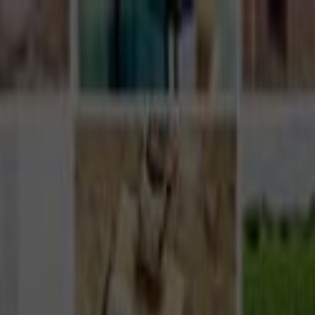
Giriş Yap
Kayıt Ol
Usta Ol - İş Fırsatları