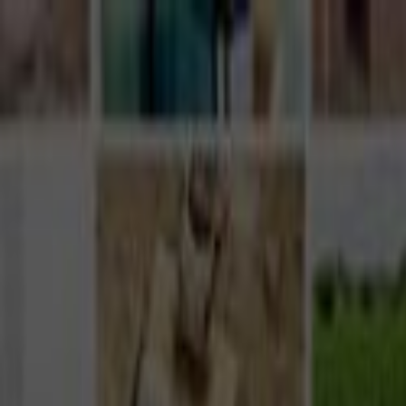
Giriş Yap
Kayıt Ol
Usta Ol - İş Fırsatları