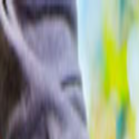
Giriş Yap
Kayıt Ol
Usta Ol - İş Fırsatları