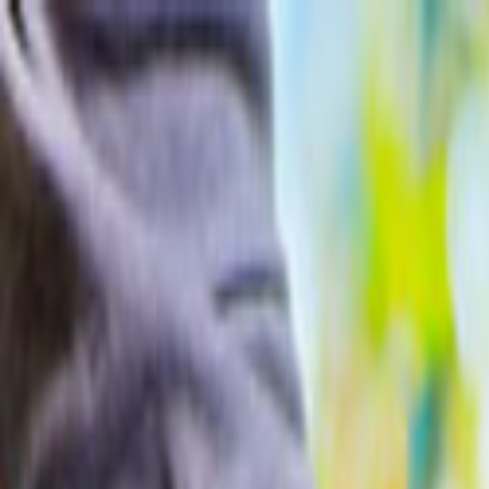
Giriş Yap
Kayıt Ol
Usta Ol - İş Fırsatları