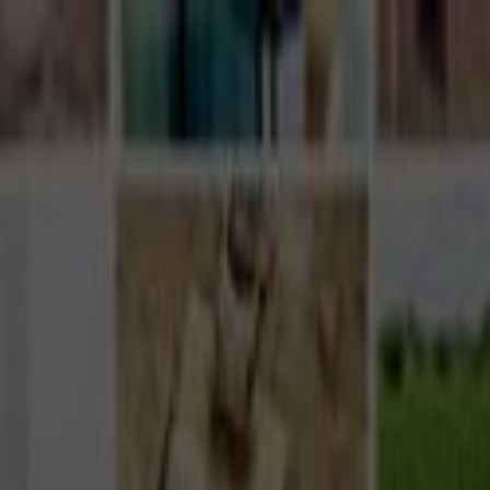
Giriş Yap
Kayıt Ol
Usta Ol - İş Fırsatları