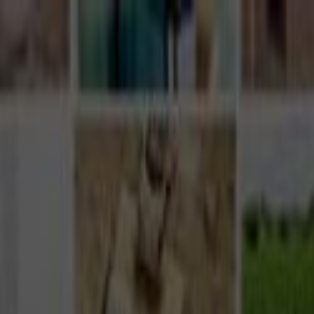
Giriş Yap
Kayıt Ol
Usta Ol - İş Fırsatları