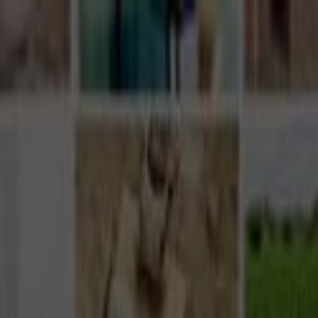
Giriş Yap
Kayıt Ol
Usta Ol - İş Fırsatları