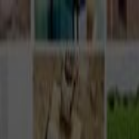
Giriş Yap
Kayıt Ol
Usta Ol - İş Fırsatları