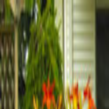
Giriş Yap
Kayıt Ol
Usta Ol - İş Fırsatları