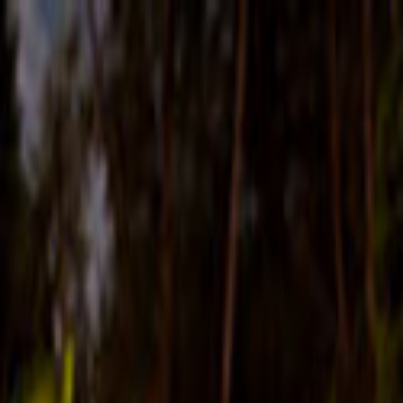
Giriş Yap
Kayıt Ol
Usta Ol - İş Fırsatları