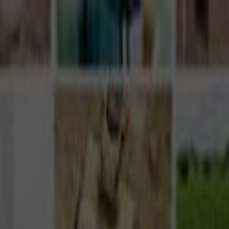
Giriş Yap
Kayıt Ol
Usta Ol - İş Fırsatları