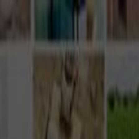
Giriş Yap
Kayıt Ol
Usta Ol - İş Fırsatları