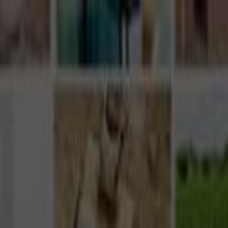
Giriş Yap
Kayıt Ol
Usta Ol - İş Fırsatları