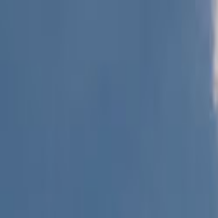
Giriş Yap
Kayıt Ol
Usta Ol - İş Fırsatları